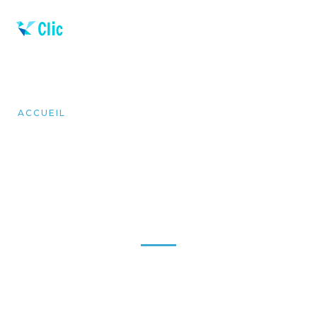
ACCUEIL
« C’EST PAS D’MA FAUTE! » : PEUT-ÊTRE QUE
VOTRE LOCUS DE CONTRÔLE EST À BLÂMER
« C’est pas d’ma faute! » :
Peut-être que votre locus
de contrôle est à blâmer