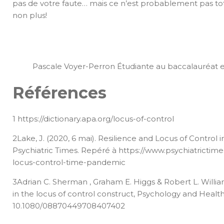
pas de votre faute… mais ce n’est probablement pas to
non plus!
Pascale Voyer-Perron Étudiante au baccalauréat 
Références
1 https://dictionary.apa.org/locus-of-control
2Lake, J. (2020, 6 mai). Resilience and Locus of Control
Psychiatric Times. Repéré à https://www.psychiatrictim
locus-control-time-pandemic
3Adrian C. Sherman , Graham E. Higgs & Robert L. Willi
in the locus of control construct, Psychology and Health,
10.1080/08870449708407402